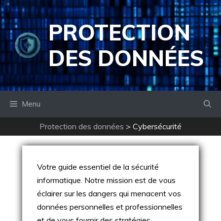
Aller
au
PROTECTION
contenu
DES DONNÉES
Menu
Protection des données
>
Cybersécurité
Votre guide essentiel de la sécurité
informatique. Notre mission est de vous
éclairer sur les dangers qui menacent vos
données personnelles et professionnelles
et de vous fournir des stratégies