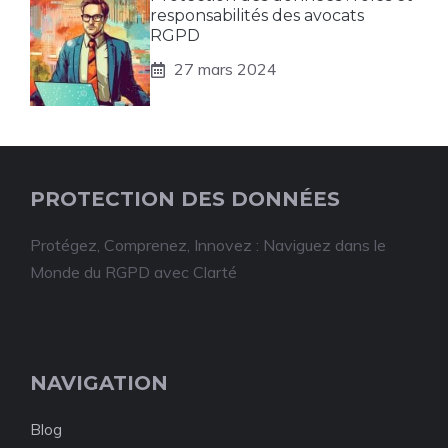
responsabilités des avocats
RGPD
27 mars 2024
PROTECTION DES DONNÉES
Protégez, Comprenez, Innovez : Naviguez dans le
Monde du RGPD avec Clarté
NAVIGATION
Blog